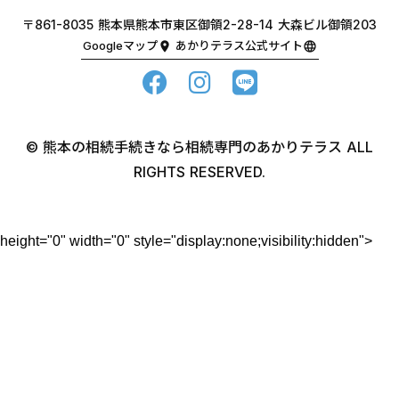
〒861-8035 熊本県熊本市東区御領2-28-14 大森ビル御領203
Googleマップ
あかりテラス公式サイト
location_on
language
©︎ 熊本の相続手続きなら相続専門のあかりテラス ALL
RIGHTS RESERVED.
height="0" width="0" style="display:none;visibility:hidden">